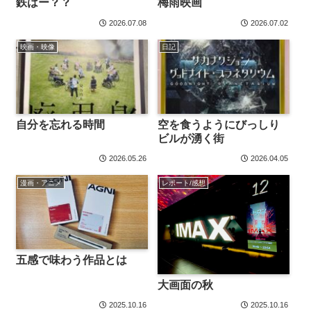
鉄はー？？
梅雨映画
2026.07.08
2026.07.02
映画・映像
日記
自分を忘れる時間
空を食うようにびっしり
ビルが湧く街
2026.05.26
2026.04.05
漫画・アニメ
レポート/感想
五感で味わう作品とは
大画面の秋
2025.10.16
2025.10.16