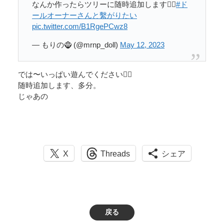
なんか作ったらツリーに随時追加します🙋‍♀️
#ド
ールオーナーさんと繫がりたい
pic.twitter.com/B1RgePCwz8
— もりの🧌 (@mrnp_doll)
May 12, 2023
では〜いっぱい遊んでください🙋‍♀️
随時追加します、多分。
じゃあの
X
Threads
シェア
戻る