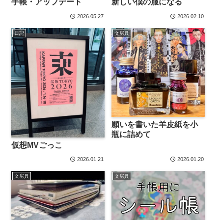
手帳・アップデート
新しい僕の服になる
2026.05.27
2026.02.10
日記
文房具
願いを書いた羊皮紙を小
瓶に詰めて
仮想MVごっこ
2026.01.21
2026.01.20
文房具
文房具