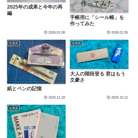
2025年の成果と今年の再
編
手帳用に「シール帳」を
作ってみた
2026.01.08
2026.01.05
文房具
文房具
大人の階段登る 君はもう
文豪さ
紙とペンの記憶
2025.11.18
2025.10.12
文房具