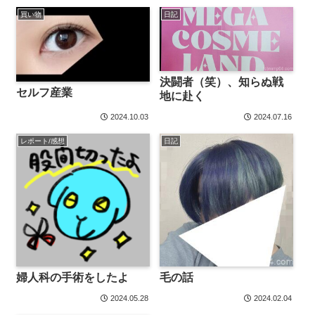
買い物
日記
決闘者（笑）、知らぬ戦
セルフ産業
地に赴く
2024.10.03
2024.07.16
レポート/感想
日記
婦人科の手術をしたよ
毛の話
2024.05.28
2024.02.04