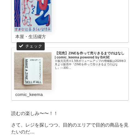
本屋・生活綴方
【完売】ZINEを作って売りきるまでのはなし
| comic_keema powered by BASE
※版元完売※1.5倍ボリュームアップの増補版は2026年3
月より販売中『ZINEを作って売りきるまでのはな
し』––300...
comic_keema
読むの楽しみ〜〜！！
さて、レジを探しつつ、目的のエリアで目的の商品を見
たいのだ…