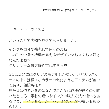
TWSBI GO Clear（ツイスビー ゴー クリア）
TWSBI JP｜ツイスビー
ということで実物を見せてもらいました。
インクを自分で補充して使うのよね…
この手の中身の機構が見えるデザインめちゃくちゃ好き
なんだよね〜…
クリアゲーム機大好き世代すぎる🎮
GOは店頭にはクリアのモデルしかない、けどガラスケ
ースの中には様々なカラーの似たようなアイテムが置い
てあり、値段も様々…
見た目は似ているのになんでこんなに値段が違うのか聞
いたところ、素材の違いやインクの吸入方法の違いもあ
るけど、
「バラせる」か「バラせない」か
の違いもある
らしい。