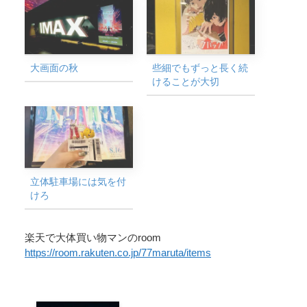
大画面の秋
些細でもずっと長く続
けることが大切
立体駐車場には気を付
けろ
楽天で大体買い物マンのroom
https://room.rakuten.co.jp/77maruta/items