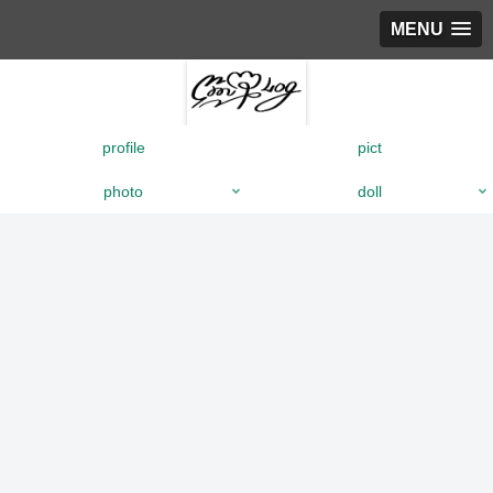
MENU
profile
pict
photo
doll