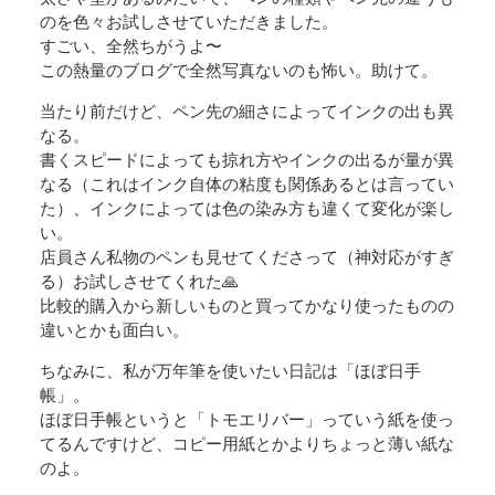
のを色々お試しさせていただきました。
すごい、全然ちがうよ〜
この熱量のブログで全然写真ないのも怖い。助けて。
当たり前だけど、ペン先の細さによってインクの出も異
なる。
書くスピードによっても掠れ方やインクの出るが量が異
なる（これはインク自体の粘度も関係あるとは言ってい
た）、インクによっては色の染み方も違くて変化が楽し
い。
店員さん私物のペンも見せてくださって（神対応がすぎ
る）お試しさせてくれた🙏
比較的購入から新しいものと買ってかなり使ったものの
違いとかも面白い。
ちなみに、私が万年筆を使いたい日記は「ほぼ日手
帳」。
ほぼ日手帳というと「トモエリバー」っていう紙を使っ
てるんですけど、コピー用紙とかよりちょっと薄い紙な
のよ。