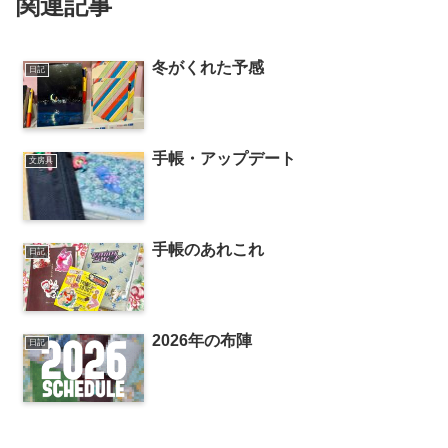
関連記事
冬がくれた予感
日記
手帳・アップデート
文房具
手帳のあれこれ
日記
2026年の布陣
日記