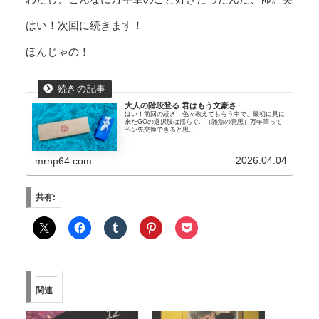
はい！次回に続きます！
ほんじゃの！
大人の階段登る 君はもう文豪さ
はい！前回の続き！色々教えてもらう中で、最初に見に
来たGOの選択肢は揺らぐ…（雑魚の意思）万年筆って
ペン先交換できると思...
2026.04.04
mrnp64.com
共有:
関連