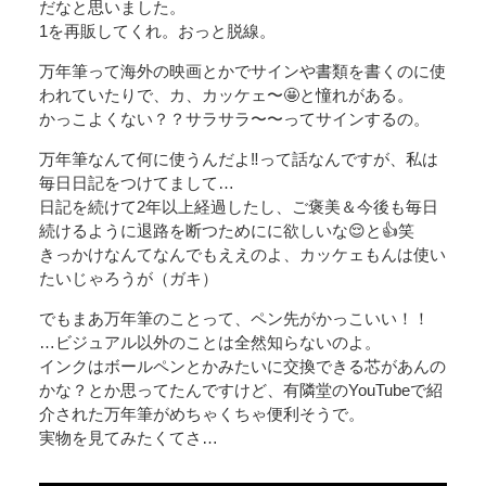
だなと思いました。
1を再販してくれ。おっと脱線。
万年筆って海外の映画とかでサインや書類を書くのに使
われていたりで、カ、カッケェ〜🤩と憧れがある。
かっこよくない？？サラサラ〜〜ってサインするの。
万年筆なんて何に使うんだよ‼️って話なんですが、私は
毎日日記をつけてまして…
日記を続けて2年以上経過したし、ご褒美＆今後も毎日
続けるように退路を断つためにに欲しいな😌と👍笑
きっかけなんてなんでもええのよ、カッケェもんは使い
たいじゃろうが（ガキ）
でもまあ万年筆のことって、ペン先がかっこいい！！
…ビジュアル以外のことは全然知らないのよ。
インクはボールペンとかみたいに交換できる芯があんの
かな？とか思ってたんですけど、有隣堂のYouTubeで紹
介された万年筆がめちゃくちゃ便利そうで。
実物を見てみたくてさ…