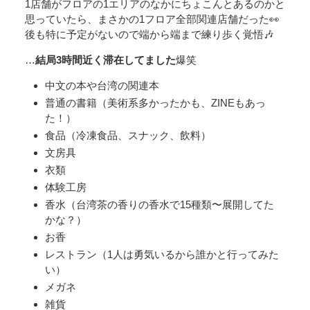
1店舗がフロアの1エリアのなかにちょこんとあるのかと
思っていたら、まさかの1フロア全部関連店舗だった👀
後も特に予定がないので端から端まで練り歩く覚悟🎶
…
結局3時間近く滞在してました
爆笑
中文の本や台湾の関連本
普通の書籍（美術系多かったかも、ZINEもあっ
た！）
食品（冷凍食品、スナック、飲料）
文房具
衣類
体験工房
香水（台湾茶の香りの香水で15種類〜展開してた
かな？）
お香
レストラン（1人は勇気いるから誰かと行ってみた
い）
メガネ
雑貨