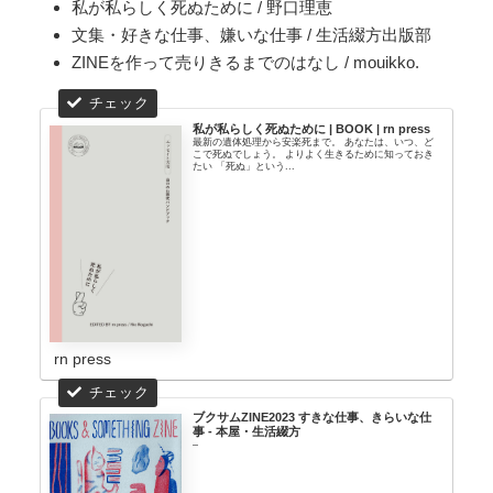
私が私らしく死ぬために / 野口理恵
文集・好きな仕事、嫌いな仕事 / 生活綴方出版部
ZINEを作って売りきるまでのはなし / mouikko.
私が私らしく死ぬために | BOOK | rn press
最新の遺体処理から安楽死まで。 あなたは、いつ、ど
こで死ぬでしょう。 よりよく生きるために知っておき
たい 「死ぬ」という...
rn press
ブクサムZINE2023 すきな仕事、きらいな仕
事 - 本屋・生活綴方
–