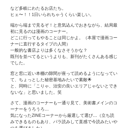
など多岐にわたるお店たち。
ヒェ〜！！1日いられちゃうくらい楽しい。
端から端まで見るぞ！と意気込んでおきながら、結局最
初に見るのは漫画のコーナー。
どこに行ってもやることは同じかよ。（本屋で漫画コー
ナーに直行するタイプの人間）
一般的な書店よりは多くなさそうかな？
既刊を並べてるというよりも、新刊がたくさんある感じ
でした。
窓と窓に近い本棚の隙間が座って読めるようになってい
て、ちょっとした秘密基地みたいで素敵🌟
と、同時に「こりゃ、治安の良いエリアじゃないとでき
ないな」と思いました。笑
さて、漫画のコーナーも一通り見て、美術書メインのコ
ーナーをうろうろ…
気になったZINEコーナーから厳選して選び…（立ち読
みできるものもあり、パラ読みして直感で今読みたいや
つを選びました）