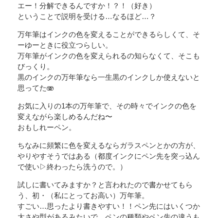
エー！分解できるんですか！？！（好き）
ということで説明を受ける…なるほど…？
万年筆はインクの色を変えることができるらしくて、そ
ーゆーときに役立つらしい。
万年筆がインクの色を変えられるの知らなくて、そこも
びっくり。
黒のインクの万年筆なら一生黒のインクしか使えないと
思ってた🫨
お気に入りの1本の万年筆で、その時々でインクの色を
変えながら楽しめるんだね〜
おもしれーペン。
ちなみに頻繁に色を変えるならガラスペンとかの方が、
やりやすそうではある（都度インクにペン先を突っ込ん
で使い▷終わったら洗うので。）
試しに書いてみますか？と言われたので書かせてもら
う、初・（私にとってお高い）万年筆。
すごい…思ったより書きやすい！！ペン先にはいくつか
太さや型があるみたいで、ペンの種類やペン先の違うも