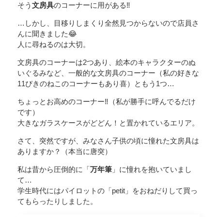
そう
文房具
のコーナーに用がある‼️
…しかし、目移りしまくり全然見つからないので店員さ
んに聞きました😂
人に尋ねるのは大切。
文房具のコーナーは2つあり、絵本のキャラクターのぬ
いぐるみなど、一般的な文房具のコーナー（私の好きな
11ぴきのねこのコーナーもあり喜）ともう1つ…
ちょっとお高めのコーナー‼️（私が勝手に呼んでるだけ
です）
大きなガラスケースがどどん！と置かれているエリア。
さて、突然ですが、みなさん子供の頃に憧れた文房具は
ありますか？（本当に唐突）
私は昔から圧倒的に「
万年筆
」に憧れを抱いていまし
て…
学生時代にはパイロットの「petit」をおねだりして買っ
てもらったりしました。