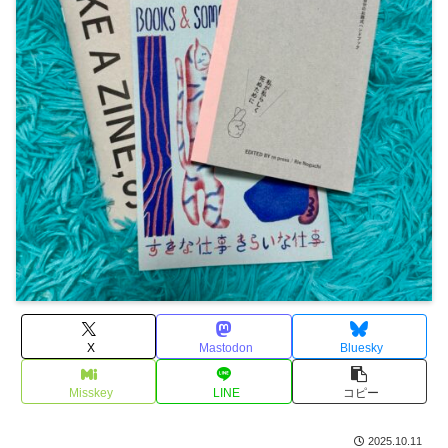
X
Mastodon
Bluesky
Misskey
LINE
コピー
2025.10.11