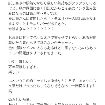
試し書きの段階でかなり欲しい気持ちがグラグラしてる
けど、紙の両面に書く日記だからこそ裏にインク染み染
みになるのは嫌だぞ〜❌って話。
を店員さんに質問したら「トモエリバーの試し紙ありま
すよ💡」とトモエリバーが出てきた。
奇跡すぎん？？？？？？？？
お言葉に甘えて色々な太さで書かせてもらい、ある程度
乾いたら裏から見て滲みないかチェック。
色の濃淡やペンの太さもあるけど、滲まないものもあっ
てこの問題はクリアされちまった。
いや、ほしい。
万年筆ほしすぎる。
楽しい…
…というこのめちゃくちゃ微妙なところで、あまりにも
文章だけで長ったらしくなりそうなので一回切ります‼️
笑
恐ろしい熱量。
わたし、こんなに万年筆のこと好きだったんだ、怖。笑