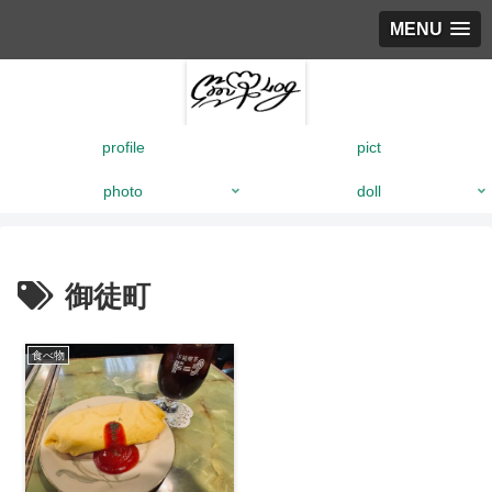
MENU
profile
pict
photo
doll
御徒町
食べ物