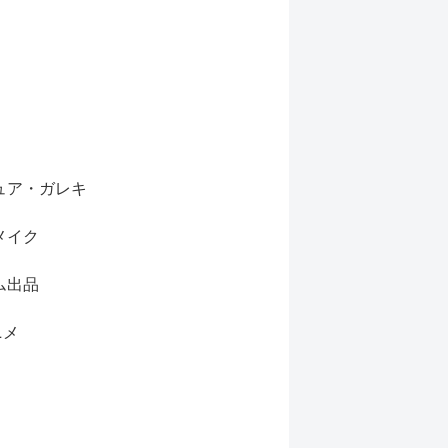
ュア・ガレキ
メイク
ム出品
ニメ