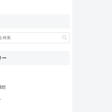
リー
感想
ト