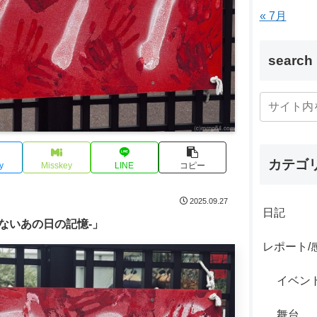
« 7月
search
カテゴ
y
Misskey
LINE
コピー
2025.09.27
日記
しないあの日の記憶-」
レポート/
イベン
舞台