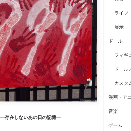
ライブ
展示
ドール
フィギ
ドール
カスタ
漫画・ア
音楽
展 ―存在しないあの日の記憶―
ゲーム