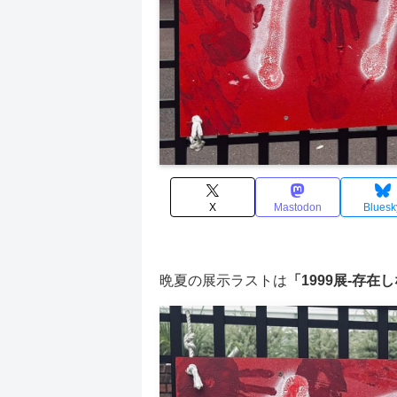
X
Mastodon
Bluesk
晩夏の展示ラストは
「1999展-存在