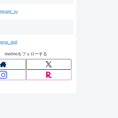
minare_ru
mrnp_doll
morinoをフォローする