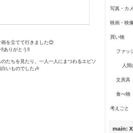
写真・カ
映画・映
買い物
画を立てて行きました😊
️ありがとう‼️
ファッ
ものたちを見たり、一人一人にまつわるエピソ
人間
白いものでした🎶
文房具
食べ物
考えごと
main: X