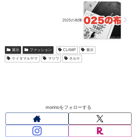
2025の布陣
展示
ファッション
CLAMP
展示
ケイタマルヤマ
マリワ
ネルケ
morinoをフォローする