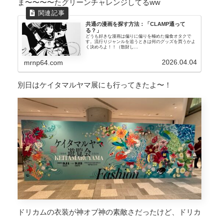
ま〜〜〜〜たグリーンチャレンジしてるww
共通の漫画を探す方法：「CLAMP通って
る？」
どうも好きな漫画は偏りに偏りを極めた偏食オタクで
す。流行りジャンルを追うときは何のグッズを買うかよ
く決めろよ！！（散財し...
2026.04.04
mrnp64.com
別日はケイタマルヤマ展にも行ってきたよ〜！
ドリカムの衣装が神オブ神の素敵さだったけど、ドリカ