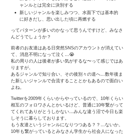
ャンルとは完全に決別する
新しいジャンルを楽しみつつ、水面下では基本的
に好きだし、思い出した頃に再燃する
ってパターンが多いのかなって思うんですけど、みなさ
んどうでしょうか？
前者のお友達はある日突然SNSのアカウントが消えてい
て、消息不明になって泣く…😭
私の周りの人は後者が多い気がするな〜って感じではあ
りますが。
あるジャンルで知り合い、その後別々の道へ…数年後ま
た新しいジャンルで合流することとかもあるので面白い
よね。
Twitterを2009年くらいからやっているので、10年くらい
相互のフォロワさんとかいるけど、普通に10年繋がって
てくれてありがとうしかない…みんな違う沼で今日も楽
しそうに暮らしております。
もう友達というジャンルになりつつある？？…ないか。
10年も繋がっているとみなさん学生から社会人になった