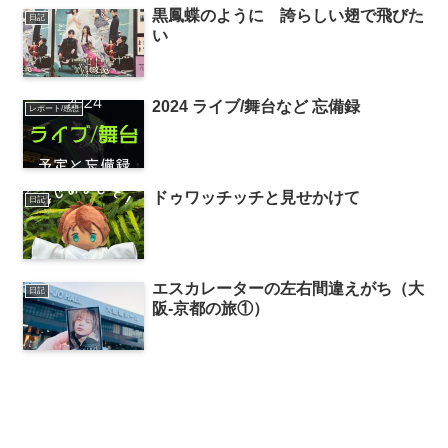
黒鳳蝶のように 誇らしい翅で飛びた
日記
い
2024 ライブ/舞台など 忘備録
レポート/感想
ドゥワッチッチと見せかけて
日記
エスカレーターの左右間違えがち（大
日記
阪-京都の旅①）