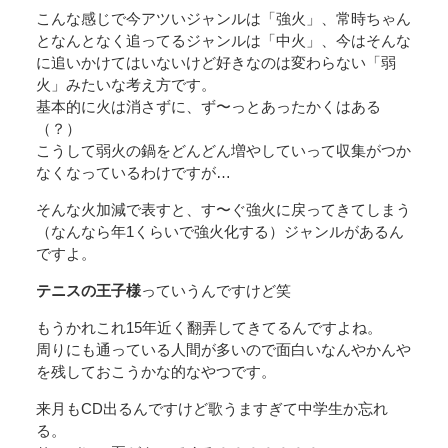
こんな感じで今アツいジャンルは「強火」、常時ちゃん
となんとなく追ってるジャンルは「中火」、今はそんな
に追いかけてはいないけど好きなのは変わらない「弱
火」みたいな考え方です。
基本的に火は消さずに、ず〜っとあったかくはある
（？）
こうして弱火の鍋をどんどん増やしていって収集がつか
なくなっているわけですが…
そんな火加減で表すと、す〜ぐ強火に戻ってきてしまう
（なんなら年1くらいで強火化する）ジャンルがあるん
ですよ。
テニスの王子様
っていうんですけど笑
もうかれこれ15年近く翻弄してきてるんですよね。
周りにも通っている人間が多いので面白いなんやかんや
を残しておこうかな的なやつです。
来月もCD出るんですけど歌うますぎて中学生か忘れ
る。