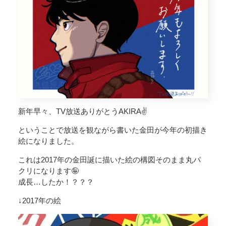
新年早々、TV放送ありがとうAKIRA✌️
ということで放送を観ながら書いた金田が今年の初描き
絵になりました。
これは2017年の金田誕に描いた絵の構図そのまま丸パ
クリになります🤪
成長…したか！？？？
↓2017年の絵