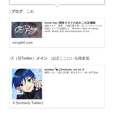
↓
ブログ
これ
mrnp log | 雑多オタクのあれこれ忘備録
雑多オタク「森野」の雑記置き場。主にドールメイクの
記録とライブの感想など。Morino\'s diary of various
nerds. Mainly BJD and impressions of live
performances. Japanese site, so please translate and
read.
mrnp64.com
↓X（旧Twitter）
メイン
ほぼここにいる雑多垢
ᴍᴏʀɪɴᴏ 🦕 (@minare_ru) on X
森野いちい / 成人済*腐 / 多分オタク / ✍️ ⚠️RT多め
X (formerly Twitter)