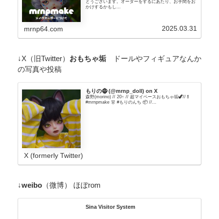
とうございます。オーダーをするにあたり、お手間をお
かけするかもし...
2025.03.31
mrnp64.com
↓X（旧Twitter）
おもちゃ垢
ドールやフィギュアなんか
の写真や投稿
もりの🧌 (@mrnp_doll) on X
森野(morino) // 20↑ // 超マイペースおもちゃ垢🦖//💄
#mrnpmake 👗 #もりのんち 📦 //...
X (formerly Twitter)
↓
weibo
（微博） ほぼrom
Sina Visitor System