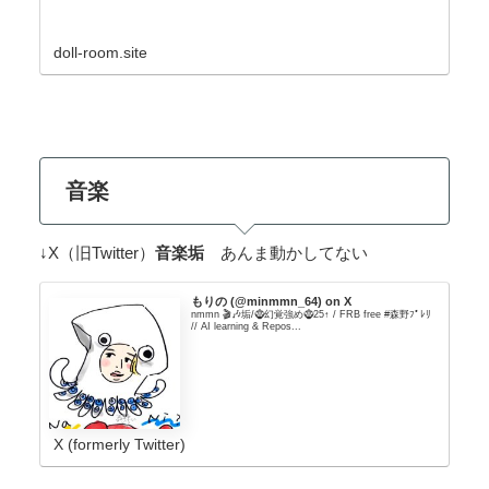
doll-room.site
音楽
↓X（旧Twitter）
音楽垢
あんま動かしてない
もりの (@minmmn_64) on X
nmmn 🎬🎶垢/🧌幻覚強め🧌25↑ / FRB free #森野ﾌﾟﾚﾘ
// AI learning & Repos...
X (formerly Twitter)