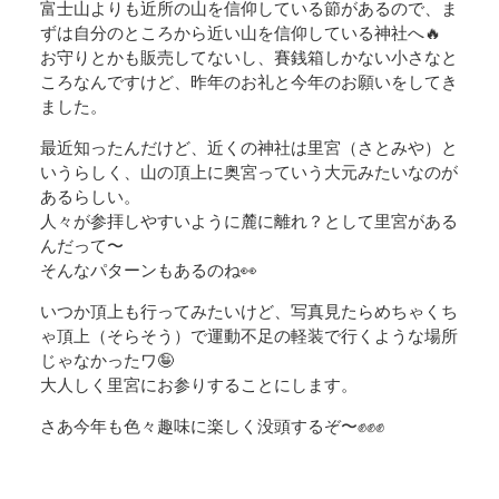
富士山よりも近所の山を信仰している節があるので、ま
ずは自分のところから近い山を信仰している神社へ🔥
お守りとかも販売してないし、賽銭箱しかない小さなと
ころなんですけど、昨年のお礼と今年のお願いをしてき
ました。
最近知ったんだけど、近くの神社は里宮（さとみや）と
いうらしく、山の頂上に奥宮っていう大元みたいなのが
あるらしい。
人々が参拝しやすいように麓に離れ？として里宮がある
んだって〜
そんなパターンもあるのね👀
いつか頂上も行ってみたいけど、写真見たらめちゃくち
ゃ頂上（そらそう）で運動不足の軽装で行くような場所
じゃなかったワ🤪
大人しく里宮にお参りすることにします。
さあ今年も色々趣味に楽しく没頭するぞ〜✊✊✊