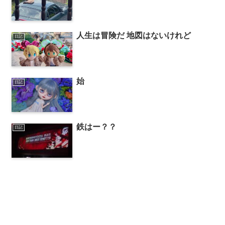
人生は冒険だ 地図はないけれど
日記
始
日記
鉄はー？？
日記