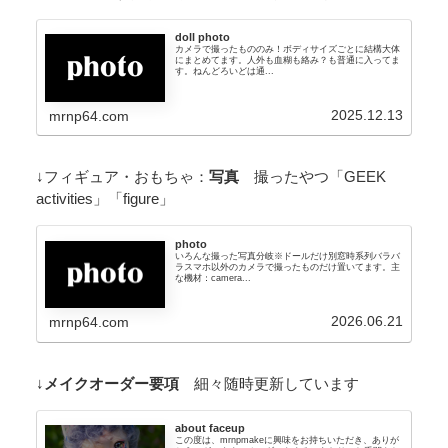
doll photo
カメラで撮ったもののみ！ボディサイズごとに結構大体
にまとめてます。人外も血糊も絡み？も普通に入ってま
す。ねんどろいどは通...
2025.12.13
mrnp64.com
↓フィギュア・おもちゃ：
写真
撮ったやつ「GEEK
activities」「figure」
photo
いろんな撮った写真分岐※ドールだけ別窓時系列バラバ
ラスマホ以外のカメラで撮ったものだけ置いてます。主
な機材：camera...
2026.06.21
mrnp64.com
↓
メイクオーダー要項
細々随時更新しています
about faceup
この度は、mrnpmakeに興味をお持ちいただき、ありが