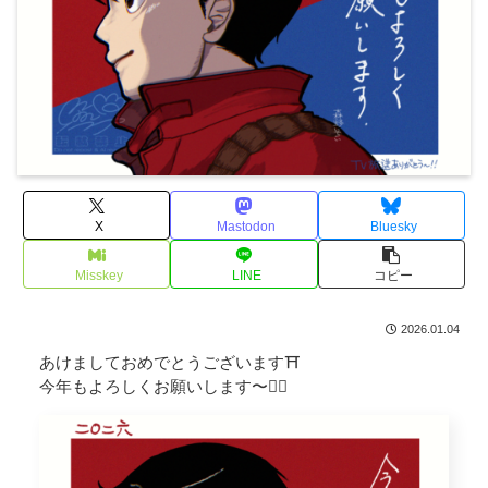
X
Mastodon
Bluesky
Misskey
LINE
コピー
2026.01.04
あけましておめでとうございます⛩
今年もよろしくお願いします〜🙇‍♀️